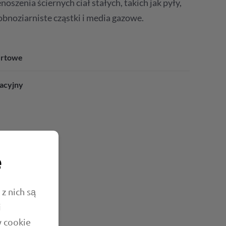
oszenia ściernych ciał stałych, takich jak pyły,
obnoziarniste cząstki i media gazowe.
ertowe
lacyjny
e
z nich są
i
w cookie