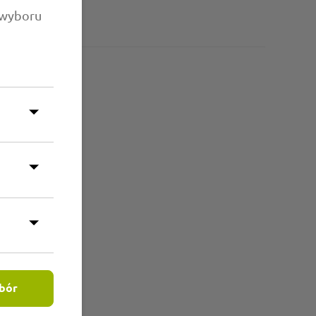
 wyboru
bór