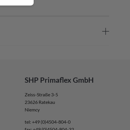
SHP Primaflex GmbH
Zeiss-Straße 3-5
23626 Ratekau
Niemcy
tel: +49 (0)4504-804-0
fax: +49 (0)4504-804-32