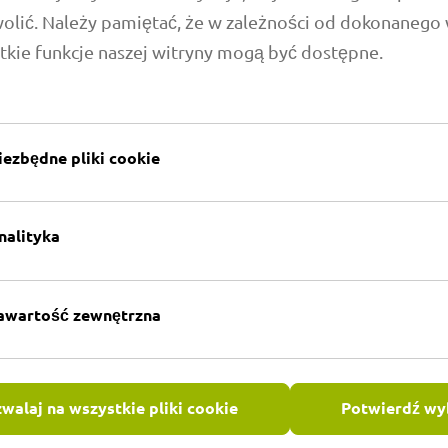
wolić. Należy pamiętać, że w zależności od dokonanego
 zastosowań
Dodatkowe informacje
tkie funkcje naszej witryny mogą być dostępne.
iezbędne pliki cookie
nalityka
awartość zewnętrzna
walaj na wszystkie pliki cookie
Potwierdź wy