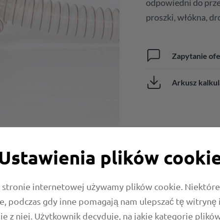
odpowiedni do przen
proszki, włókna, dr
Zapytanie of
Arkusz kalku
Ustawienia plików cooki
 stronie internetowej używamy plików cookie. Niektóre 
e, podczas gdy inne pomagają nam ulepszać tę witrynę 
ie z niej. Użytkownik decyduje, na jakie kategorie plikó