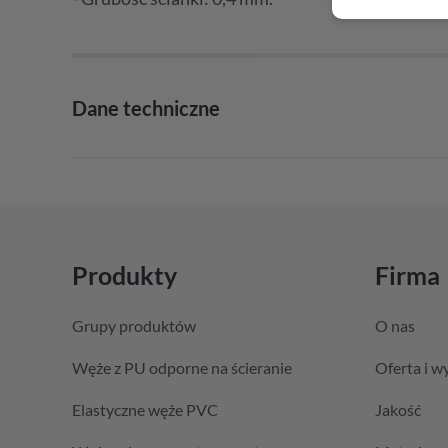
Dane techniczne
Produkty
Firma
Grupy produktów
O nas
Węże z PU odporne na ścieranie
Oferta i w
Elastyczne węże PVC
Jakość