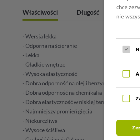
chce zez
Właściwości
Długość
Zakresy
nie wszys
- Wersja lekka
- Odporna na ścieranie
N
- Lekka
- Gładkie wnętrze
- Wysoka elastyczność
A
- Dobra odporność na olej i benzynę
- Dobra odporność na chemikalia
Z
- Dobra elastyczność w niskiej temperaturze
- Najmniejszy promień gięcia
- Niekurczliwa
Zez
- Wysoce ściśliwa
- Grubość ścianki: 0,4 mm.