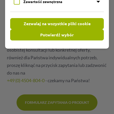
Zawartość zewnętrzna
Twoja bezpośrednia linia do nas!
Zezwalaj na wszystkie pliki cookie
Na naszej stronie internetowej znajdą Państwo
dużą część naszego asortymentu w przejrzysty
Potwierdź wybór
sposób posortowanego. W celu uzyskania
osobistej konsultacji lub konkretnej oferty,
również dla Państwa indywidualnych potrzeb,
proszę kliknąć na przycisk zapytania lub zadzwonić
do nas na
+49 (0) 4504-804-0
- czekamy na Państwa!
FORMULARZ ZAPYTANIA O PRODUKT