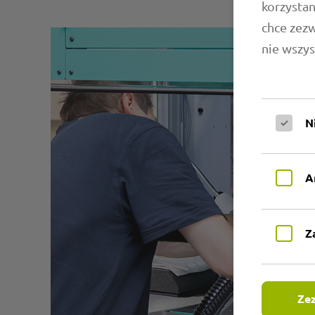
korzystan
chce zez
nie wszys
N
A
Z
Zez