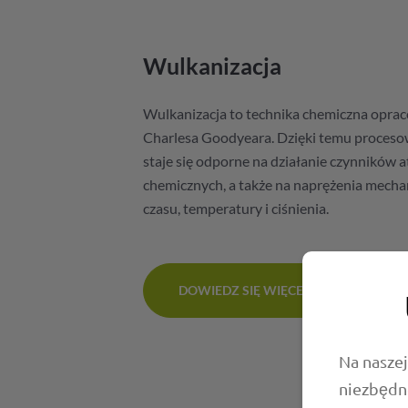
Wulkanizacja
Wulkanizacja to technika chemiczna oprac
Charlesa Goodyeara. Dzięki temu proceso
staje się odporne na działanie czynników 
chemicznych, a także na naprężenia mec
czasu, temperatury i ciśnienia.
DOWIEDZ SIĘ WIĘCEJ
Na naszej
niezbędn