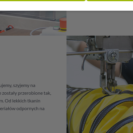
ujemy, szyjemy na
 zostały przerobione tak,
. Od lekkich tkanin
teriałów odpornych na