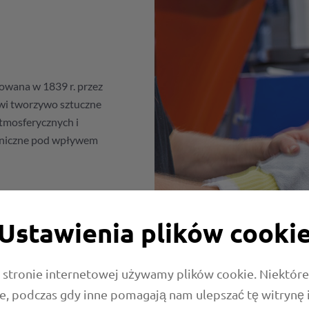
owana w 1839 r. przez
wi tworzywo sztuczne
atmosferycznych i
haniczne pod wpływem
Ustawienia plików cooki
 stronie internetowej używamy plików cookie. Niektóre 
e, podczas gdy inne pomagają nam ulepszać tę witrynę 