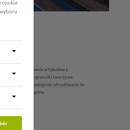
w cookie
 wyboru
tryskowe
 proces wytwarzania artykułów z
czas tego procesu granulki tworzywa
plastyczniane), a następnie wtryskiwane do
ego, wnęki) narzędzia.
EJ
bór