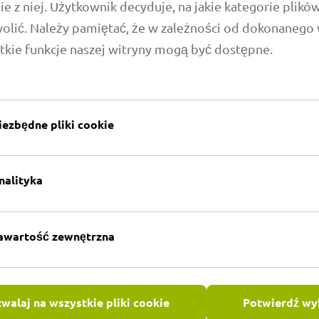
ie z niej. Użytkownik decyduje, na jakie kategorie plikó
wolić. Należy pamiętać, że w zależności od dokonanego
tkie funkcje naszej witryny mogą być dostępne.
iezbędne pliki cookie
Formowanie w
Formowanie wtryskowe to
nalityka
tworzyw sztucznych. Pod
sztucznego są topione (u
gniazda (gniazda formując
awartość zewnętrzna
DOWIEDZ SIĘ WIĘC
walaj na wszystkie pliki cookie
Potwierdź wy