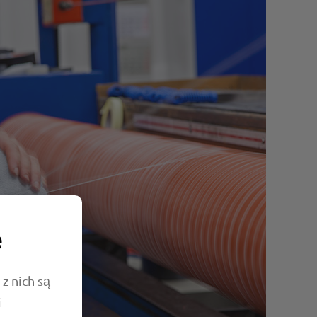
e
z nich są
i