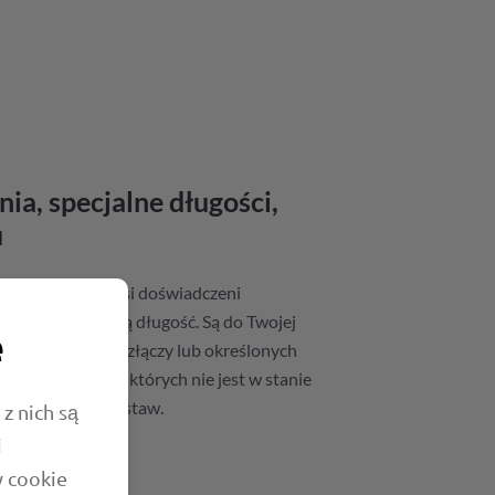
nia, specjalne długości,
u
wej i montażu nasi doświadczeni
nie tylko żądaną długość. Są do Twojej
e
adku specjalnych złączy lub określonych
nych rozwiązań, których nie jest w stanie
kszy program dostaw.
z nich są
i
w cookie