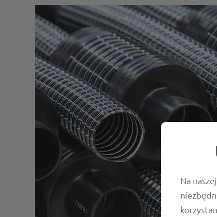
Na naszej
niezbędn
korzystan