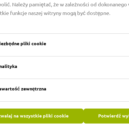
wolić. Należy pamiętać, że w zależności od dokonanego
tkie funkcje naszej witryny mogą być dostępne.
iezbędne pliki cookie
o Twoich
nalityka
łnia Państwa wymagania
e są zawsze kompleksowe i
 części do produkcji
awartość zewnętrzna
tłumików. Jednak
ąb dalszego rozwoju.
liśmy już do produkcji
matyzacji pojazdów
walaj na wszystkie pliki cookie
Potwierdź wy