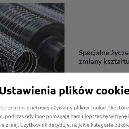
Specjalne życze
zmiany kształt
- W dziale obróbki końco
pracownicy nadają wężom 
Ustawienia plików cooki
dyspozycji także w przyp
kształtów. Lub indywidual
zaoferować nawet najwię
 stronie internetowej używamy plików cookie. Niektóre 
e, podczas gdy inne pomagają nam ulepszać tę witrynę 
ie z niej. Użytkownik decyduje, na jakie kategorie plikó