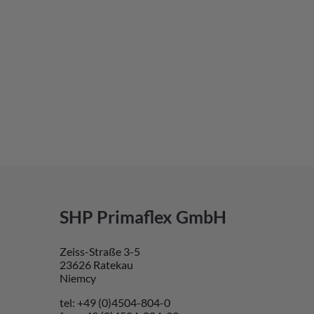
SHP Primaflex GmbH
Zeiss-Straße 3-5
23626 Ratekau
Niemcy
tel: +49 (0)4504-804-0