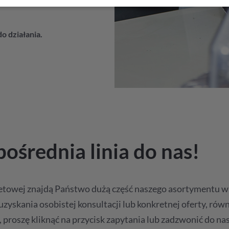
o działania.
ośrednia linia do nas!
netowej znajdą Państwo dużą część naszego asortymentu w
zyskania osobistej konsultacji lub konkretnej oferty, rów
proszę kliknąć na przycisk zapytania lub zadzwonić do na