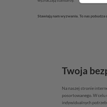
wyznaczają standardy.
Stawiają nam wyzwania. To nas pobudza d
Twoja bezp
Na naszej stronie inter
posortowanego. W celu u
indywidualnych potrzeb, 