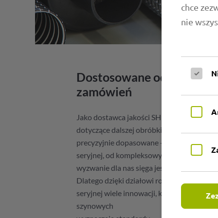
chce zez
nie wszys
N
Dostosowane od A do Z d
zamówień
A
Jako dostawca jakości SHP Primaflex spe
dotyczące dalszej obróbki i montażu, któr
precyzyjnie dopasowane - od pojedynczych
Z
seryjnej, od kompleksowych systemów do 
wyzwanie dla nas sięga jeszcze dalej: w gł
Dlatego dzięki działowi rozwoju wprowadzi
seryjnej wiele innowacji, które m.in. w kli
Zez
szynowych