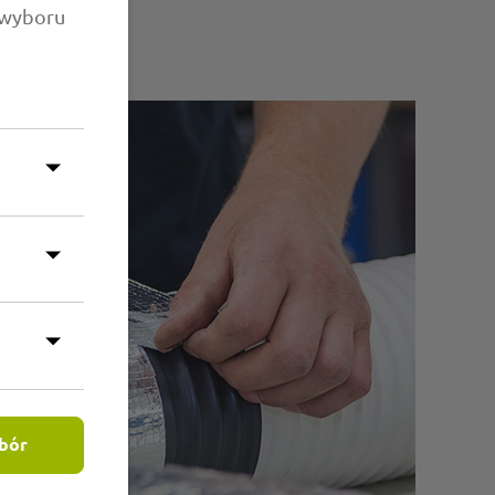
 wyboru
bór