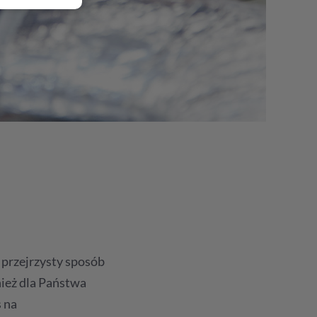
 przejrzysty sposób
nież dla Państwa
s na