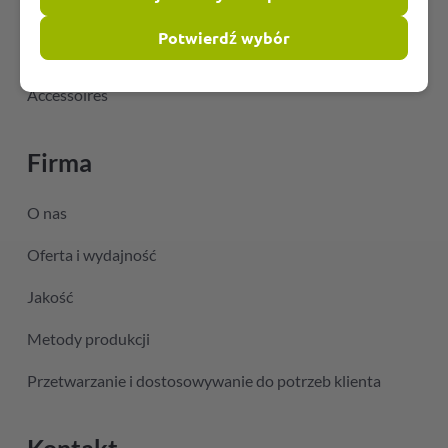
Węże do klimatyzacji
Potwierdź wybór
Węże gorącego powietrza
Accessoires
Firma
O nas
Oferta i wydajność
Jakość
Metody produkcji
Przetwarzanie i dostosowywanie do potrzeb klienta