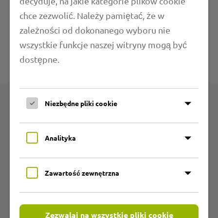
decyduje, na jakie kategorie plików cookie
Zakresy zastosowań
chce zezwolić. Należy pamiętać, że w
zależności od dokonanego wyboru nie
Dodatkowe informacje
wszystkie funkcje naszej witryny mogą być
dostępne.
Dane techniczne
Niezbędne pliki cookie
Produkty
Analityka
Grupy produktów
Węże z PU odporne na ścieranie
Zawartość zewnętrzna
Elastyczne węże PVC
Węże odporne na temperaturę
Zezwalaj na wszystkie pliki cookie