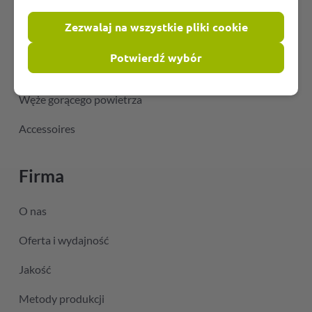
Elastyczne węże PVC
Zezwalaj na wszystkie pliki cookie
Węże odporne na temperaturę
Potwierdź wybór
Węże do klimatyzacji
Węże gorącego powietrza
Accessoires
Firma
O nas
Oferta i wydajność
Jakość
Metody produkcji