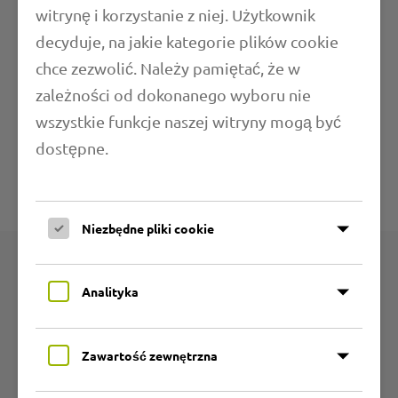
witrynę i korzystanie z niej. Użytkownik
decyduje, na jakie kategorie plików cookie
Długość
chce zezwolić. Należy pamiętać, że w
zależności od dokonanego wyboru nie
Zakresy zastosowań
wszystkie funkcje naszej witryny mogą być
dostępne.
Dodatkowe informacje
Dane techniczne
Niezbędne pliki cookie
Produkty
Analityka
Grupy produktów
Zawartość zewnętrzna
Węże z PU odporne na ścieranie